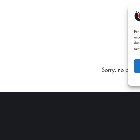
Per
acce
dati
cons
Sorry, no posts 