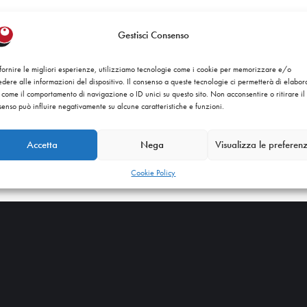
Gestisci Consenso
 fornire le migliori esperienze, utilizziamo tecnologie come i cookie per memorizzare e/o
dere alle informazioni del dispositivo. Il consenso a queste tecnologie ci permetterà di elabor
 come il comportamento di navigazione o ID unici su questo sito. Non acconsentire o ritirare il
enso può influire negativamente su alcune caratteristiche e funzioni.
Accetta
Nega
Visualizza le preferen
found for your query.
Cookie Policy